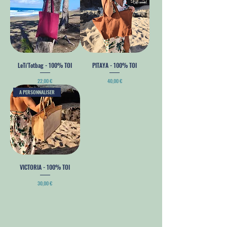
LeTi'Totbag - 100% TOI
PITAYA - 100% TOI
Prix
Prix
22,00 €
40,00 €
A PERSONNALISER
VICTORIA - 100% TOI
Prix
30,00 €