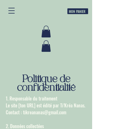
MON PANIER
Politique de
confidentialité
1. Responsable du traitement
Le site [ton URL] est édité par Ti’Kréa Nanas.
Contact : tikreananas@gmail.com
2. Données collectées