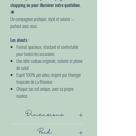
shopping ou pour illuminer votre quotidien.
🌟
Un compagnon pratique, stylé et solaire —
partout avec vous.
Les atouts :
Format spacieux, résistant et confortable
pour toutes les occasions
Une idée cadeau originale, colorée et pleine
de soleil
Esprit 100%
péi vibes
, inspiré par l’énergie
tropicale de La Réunion
Chaque sac est unique, avec sa propre
nuance.
Dimensions
64 x 37 x 17 cm
Poid
38 Litre