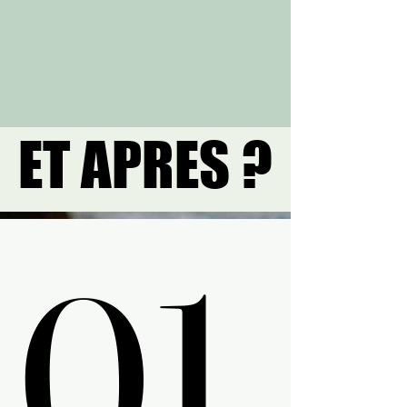
ET APRES ?
ET APRES ?
01.
01.