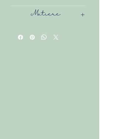
350 g approx.
Matière
100% Coton
Grammage
épais (310 g/m²)
pour une
vraie tenue