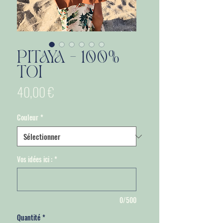
PITAYA - 100%
TOI
Prix
40,00 €
Couleur
*
Vos idées ici :
*
0/500
Quantité
*