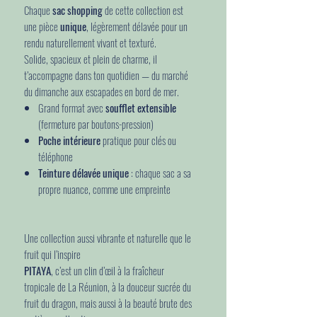
Chaque
sac shopping
de cette collection est
une pièce
unique
, légèrement délavée pour un
rendu naturellement vivant et texturé.
Solide, spacieux et plein de charme, il
t’accompagne dans ton quotidien — du marché
du dimanche aux escapades en bord de mer.
Grand format avec
soufflet extensible
(fermeture par boutons-pression)
Poche intérieure
pratique pour clés ou
téléphone
Teinture délavée unique
: chaque sac a sa
propre nuance, comme une empreinte
Une collection aussi vibrante et naturelle que le
fruit qui l’inspire
PITAYA
, c’est un clin d’œil à la fraîcheur
tropicale de La Réunion, à la douceur sucrée du
fruit du dragon, mais aussi à la beauté brute des