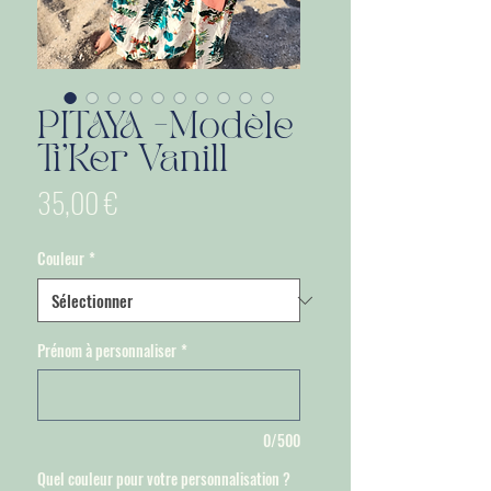
PITAYA -Modèle
Ti'Ker Vanill
Prix
35,00 €
Couleur
*
Prénom à personnaliser
*
0/500
Quel couleur pour votre personnalisation ?