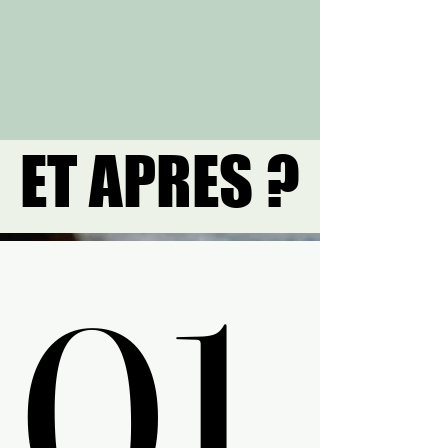
ET APRES ?
ET APRES ?
01.
01.