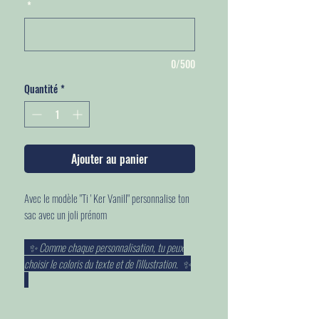
*
0/500
Quantité
*
Ajouter au panier
Avec le modèle "Ti ' Ker Vanill" personnalise ton
sac avec un joli prénom
✨ Comme chaque personnalisation, tu peux
choisir le coloris du texte et de l'illustration. ✨