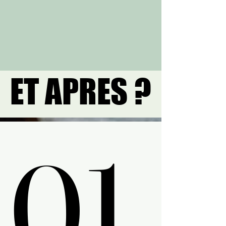
ET APRES ?
ET APRES ?
01.
01.